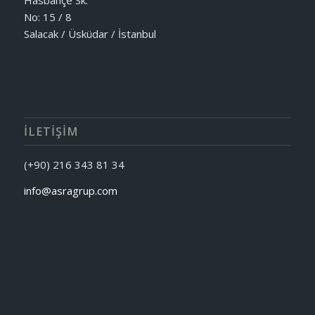
Hasbahçe Sk.
No: 15 / 8
Salacak / Üsküdar / İstanbul
İLETIŞIM
(+90) 216 343 81 34
info@asragrup.com